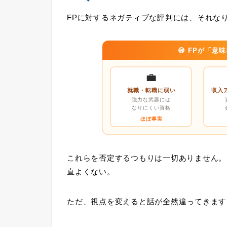
FPに対するネガティブな評判には、それな
😅 FPが「
💼
就職・転職に弱い
収入
強力な武器には
なりにくい資格
ほぼ事実
これらを否定するつもりは一切ありません。
直よくない。
ただ、視点を変えると話が全然違ってきます