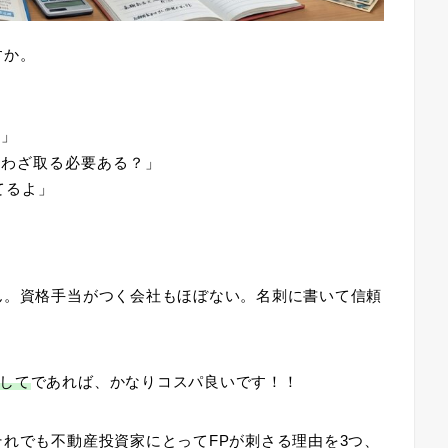
すか。
」
格」
ざわざ取る必要ある？」
てるよ」
ん。資格手当がつく会社もほぼない。名刺に書いて信頼
して
であれば、かなりコスパ良いです！！
それでも不動産投資家にとってFPが刺さる理由を3つ、