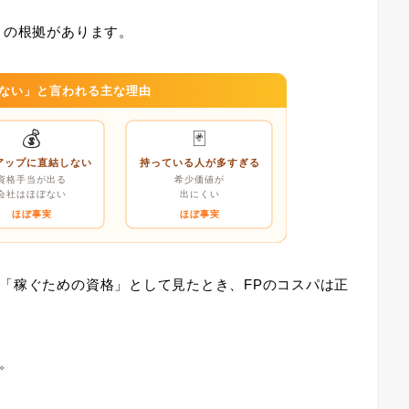
りの根拠があります。
意味ない」と言われる主な理由
💰
🃏
アップに直結しない
持っている人が多すぎる
資格手当が出る
希少価値が
会社はほぼない
出にくい
ほぼ事実
ほぼ事実
「稼ぐための資格」として見たとき、FPのコスパは正
。