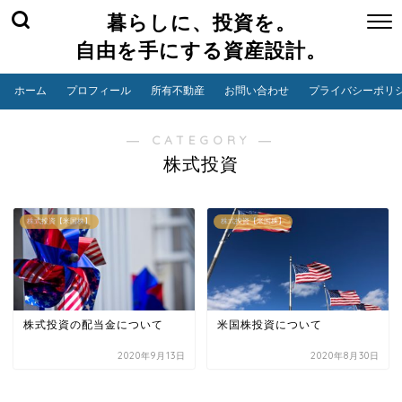
暮らしに、投資を。
自由を手にする資産設計。
ホーム
プロフィール
所有不動産
お問い合わせ
プライバシーポリ
― CATEGORY ―
株式投資
株式投資【米国株】
株式投資【米国株】
株式投資の配当金について
米国株投資について
2020年9月13日
2020年8月30日